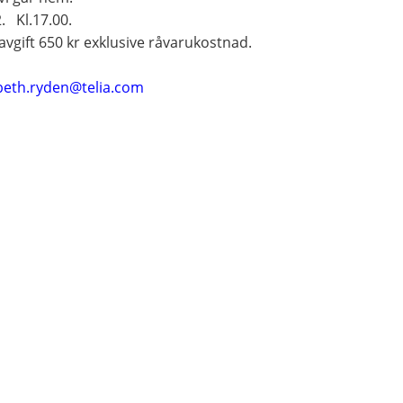
. Kl.17.00.
vgift 650 kr exklusive råvarukostnad.
beth.ryden@telia.com