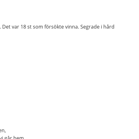
 Det var 18 st som försökte vinna. Segrade i hård
en,
vi går hem.