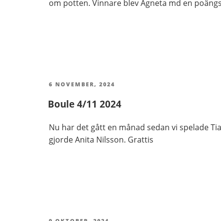
om potten. Vinnare blev Agneta md en poängs ma
PUBLICERAT
6 NOVEMBER, 2024
Boule 4/11 2024
Nu har det gått en månad sedan vi spelade Tia
gjorde Anita Nilsson. Grattis
PUBLICERAT
9 OKTOBER, 2024