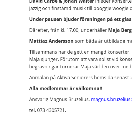
David Carbe & Johan Walter
inleder konserte
jazzig och finstämd musik till booggie woogie 
Under pausen bjuder föreningen på ett glas
Därefter, från kl. 17.00, underhåller
Maja Berg
Mattiaz Andersson
som båda är utbildade mus
Tillsammans har de gett en mängd konserter,
Maja sjunger. Förutom att vara solist vid kons
begravningar turnerar Maja världen över med 
Anmälan på Aktiva Seniorers hemsida senast 2
Alla medlemmar är välkomna!!
Ansvarig Magnus Bruzelius,
magnus.bruzelius
tel. 073 4305721.