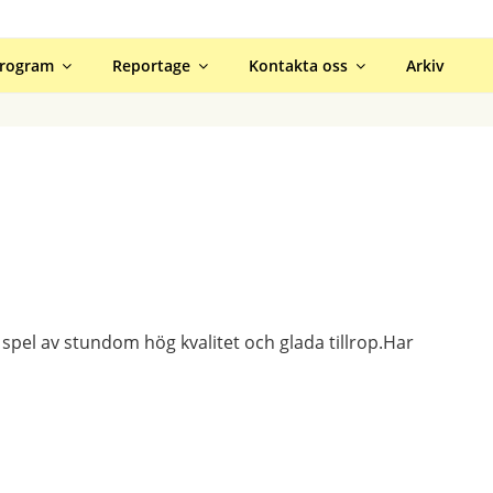
ER HALMSTAD
rogram
Reportage
Kontakta oss
Arkiv
spel av stundom hög kvalitet och glada tillrop.Har