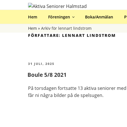
Hoppa
till
AKTIVA SENIOR
innehåll
Hem
Föreningen
Boka/Anmälan
P
Hem
»
Arkiv för lennart lindstrom
FÖRFATTARE:
LENNART LINDSTROM
PUBLICERAT
31 JULI, 2025
Boule 5/8 2021
På torsdagen fortsatte 13 aktiva seniorer med 
får ni några bilder på de spelsugen.