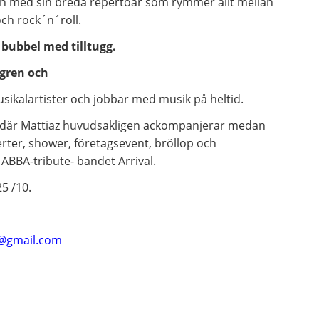
n med sin breda repertoar som rymmer allt mellan
och rock´n´roll.
 bubbel med tilltugg.
gren och
ikalartister och jobbar med musik på heltid.
 där Mattiaz huvudsakligen ackompanjerar medan
erter, shower, företagsevent, bröllop och
ABBA-tribute- bandet Arrival.
5 /10.
@gmail.com