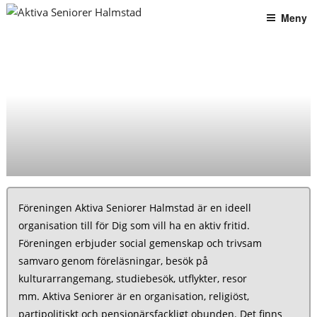
Hoppa
Meny
till
AKTIVA SENIORER HALMSTAD
innehåll
Föreningen Aktiva Seniorer Halmstad är en ideell
organisation till för Dig som vill ha en aktiv fritid.
Föreningen erbjuder social gemenskap och trivsam
samvaro genom föreläsningar, besök på
kulturarrangemang, studiebesök, utflykter, resor
mm. Aktiva Seniorer är en organisation, religiöst,
partipolitiskt och pensionärsfackligt obunden. Det finns