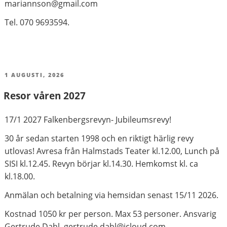
mariannson@gmail.com
Tel. 070 9693594.
PUBLICERAT
1 AUGUSTI, 2026
Resor våren 2027
17/1 2027 Falkenbergsrevyn- Jubileumsrevy!
30 år sedan starten 1998 och en riktigt härlig revy
utlovas! Avresa från Halmstads Teater kl.12.00, Lunch på
SISI kl.12.45. Revyn börjar kl.14.30. Hemkomst kl. ca
kl.18.00.
Anmälan och betalning via hemsidan senast 15/11 2026.
Kostnad 1050 kr per person. Max 53 personer. Ansvarig
Gertrude Dahl, gertrude.dahl@icloud.com