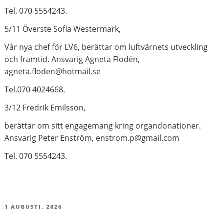
Tel. 070 5554243.
5/11 Överste Sofia Westermark,
Vår nya chef för LV6, berättar om luftvärnets utveckling
och framtid. Ansvarig Agneta Flodén,
agneta.floden@hotmail.se
Tel.070 4024668.
3/12 Fredrik Emilsson,
berättar om sitt engagemang kring organdonationer.
Ansvarig Peter Enström, enstrom.p@gmail.com
Tel. 070 5554243.
PUBLICERAT
1 AUGUSTI, 2026