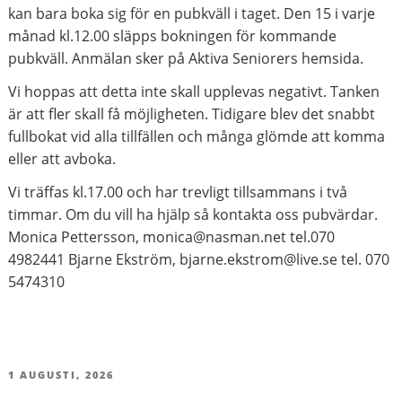
kan bara boka sig för en pubkväll i taget. Den 15 i varje
månad kl.12.00 släpps bokningen för kommande
pubkväll. Anmälan sker på Aktiva Seniorers hemsida.
Vi hoppas att detta inte skall upplevas negativt. Tanken
är att fler skall få möjligheten. Tidigare blev det snabbt
fullbokat vid alla tillfällen och många glömde att komma
eller att avboka.
Vi träffas kl.17.00 och har trevligt tillsammans i två
timmar. Om du vill ha hjälp så kontakta oss pubvärdar.
Monica Pettersson, monica@nasman.net tel.070
4982441 Bjarne Ekström, bjarne.ekstrom@live.se tel. 070
5474310
PUBLICERAT
1 AUGUSTI, 2026