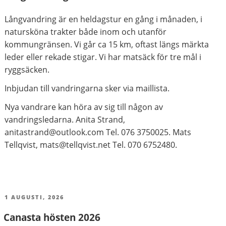
Långvandring är en heldagstur en gång i månaden, i
natursköna trakter både inom och utanför
kommungränsen. Vi går ca 15 km, oftast längs märkta
leder eller rekade stigar. Vi har matsäck för tre mål i
ryggsäcken.
Inbjudan till vandringarna sker via maillista.
Nya vandrare kan höra av sig till någon av
vandringsledarna. Anita Strand,
anitastrand@outlook.com Tel. 076 3750025. Mats
Tellqvist, mats@tellqvist.net Tel. 070 6752480.
PUBLICERAT
1 AUGUSTI, 2026
Canasta hösten 2026