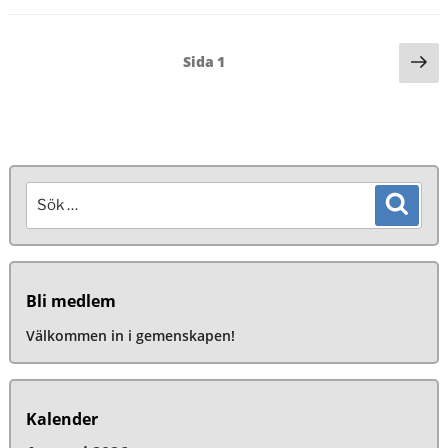
Sidnumrering
Nä
Sida
1
si
för
inlägg
Sök
Sök
efter:
Bli medlem
Välkommen in i gemenskapen!
Kalender