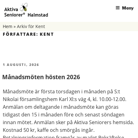
Hoppa
Meny
till
innehåll
AKTIVA SENIORER HALMSTAD
Hem
»
Arkiv för Kent
FÖRFATTARE:
KENT
PUBLICERAT
1 AUGUSTI, 2026
Månadsmöten hösten 2026
Månadsmöte är första torsdagen i månaden på S:t
Nikolai församlingshem Karl Xl:s väg 4, kl. 10.00-12.00.
Anmälan om deltagande i månadsmöte kan göras
tidigast den 15 i månaden före och senast söndagen
innan mötet. Anmälan sker på Aktiva Seniorers hemsida.
Kostnad 50 kr, kaffe och smörgås ingår.
Betalningsinformation framgår av mailet Bekräftelse