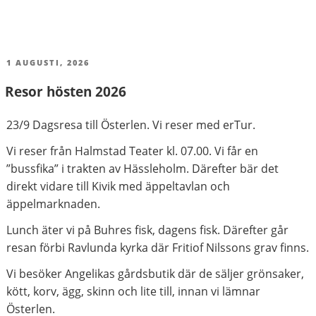
PUBLICERAT
1 AUGUSTI, 2026
Resor hösten 2026
23/9 Dagsresa till Österlen. Vi reser med erTur.
Vi reser från Halmstad Teater kl. 07.00. Vi får en
”bussfika” i trakten av Hässleholm. Därefter bär det
direkt vidare till Kivik med äppeltavlan och
äppelmarknaden.
Lunch äter vi på Buhres fisk, dagens fisk. Därefter går
resan förbi Ravlunda kyrka där Fritiof Nilssons grav finns.
Vi besöker Angelikas gårdsbutik där de säljer grönsaker,
kött, korv, ägg, skinn och lite till, innan vi lämnar
Österlen.