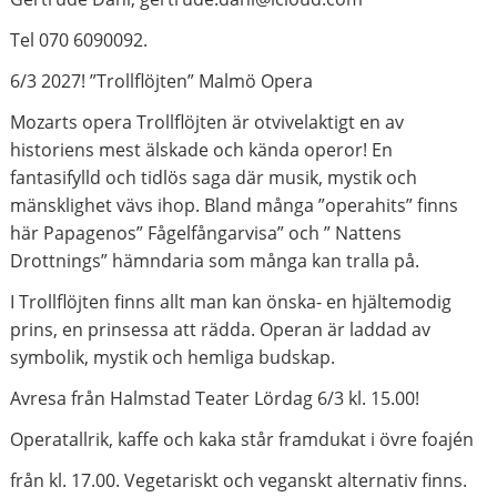
Tel 070 6090092.
6/3 2027! ”Trollflöjten” Malmö Opera
Mozarts opera Trollflöjten är otvivelaktigt en av
historiens mest älskade och kända operor! En
fantasifylld och tidlös saga där musik, mystik och
mänsklighet vävs ihop. Bland många ”operahits” finns
här Papagenos” Fågelfångarvisa” och ” Nattens
Drottnings” hämndaria som många kan tralla på.
I Trollflöjten finns allt man kan önska- en hjältemodig
prins, en prinsessa att rädda. Operan är laddad av
symbolik, mystik och hemliga budskap.
Avresa från Halmstad Teater Lördag 6/3 kl. 15.00!
Operatallrik, kaffe och kaka står framdukat i övre foajén
från kl. 17.00. Vegetariskt och veganskt alternativ finns.