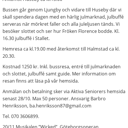
Bussen går genom Ljungby och vidare till Huseby där vi
skall spendera dagen med en härlig julmarknad, julbuffé
serveras när mörkret faller och alla juleljusen tänds. Vi
besöker slottet och ser hur Fröken Florence bodde. Kl.
16.30 julbuffé i Stallet.
Hemresa ca kl.19.00 med återkomst till Halmstad ca kl.
20.30.
Kostnad 1250 kr. Inkl. bussresa, entré till julmarknaden
och slottet, julbuffé samt guide. Mer information om
resan finns att läsa på vår hemsida.
Anmälan och betalning sker via Aktiva Seniorers hemsida
senast 28/10. Max 50 personer. Ansvarig Barbro
Henriksson, ba.henriksson87@gmail.com
Tel. 070 3606899.
20/11 Musikalen ”Wicked”, Göteborgsoperan.