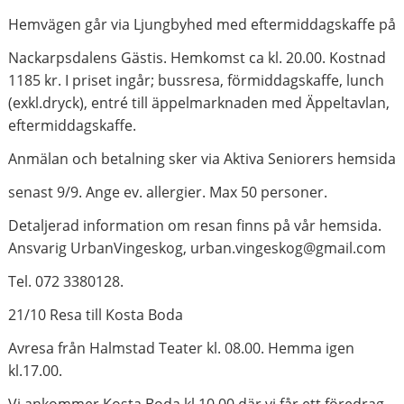
Hemvägen går via Ljungbyhed med eftermiddagskaffe på
Nackarpsdalens Gästis. Hemkomst ca kl. 20.00. Kostnad
1185 kr. I priset ingår; bussresa, förmiddagskaffe, lunch
(exkl.dryck), entré till äppelmarknaden med Äppeltavlan,
eftermiddagskaffe.
Anmälan och betalning sker via Aktiva Seniorers hemsida
senast 9/9. Ange ev. allergier. Max 50 personer.
Detaljerad information om resan finns på vår hemsida.
Ansvarig UrbanVingeskog, urban.vingeskog@gmail.com
Tel. 072 3380128.
21/10 Resa till Kosta Boda
Avresa från Halmstad Teater kl. 08.00. Hemma igen
kl.17.00.
Vi ankommer Kosta Boda kl.10.00 där vi får ett föredrag