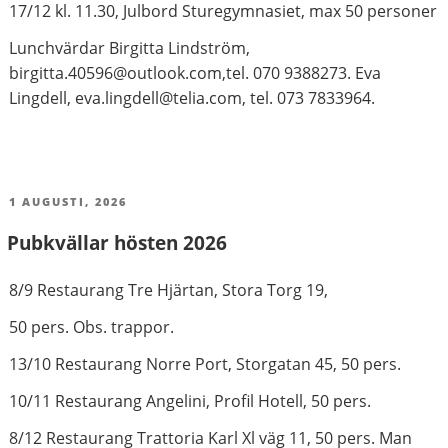
17/12 kl. 11.30, Julbord Sturegymnasiet, max 50 personer
Lunchvärdar Birgitta Lindström,
birgitta.40596@outlook.com,tel. 070 9388273. Eva
Lingdell, eva.lingdell@telia.com, tel. 073 7833964.
PUBLICERAT
1 AUGUSTI, 2026
Pubkvällar hösten 2026
8/9 Restaurang Tre Hjärtan, Stora Torg 19,
50 pers. Obs. trappor.
13/10 Restaurang Norre Port, Storgatan 45, 50 pers.
10/11 Restaurang Angelini, Profil Hotell, 50 pers.
8/12 Restaurang Trattoria Karl Xl väg 11, 50 pers. Man