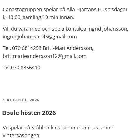
Canastagruppen spelar på Alla Hjärtans Hus tisdagar
kl.13.00, samling 10 min innan.
Vill du vara med och spela kontakta Ingrid Johansson,
ingrid.johansson45@gmail.com
Tel. 070 6814253 Britt-Mari Andersson,
brittmarieandersson12@gmail.com
Tel.070 8356410
PUBLICERAT
1 AUGUSTI, 2026
Boule hösten 2026
Vi spelar på Ståhlhallens banor inomhus under
vintersäsongen